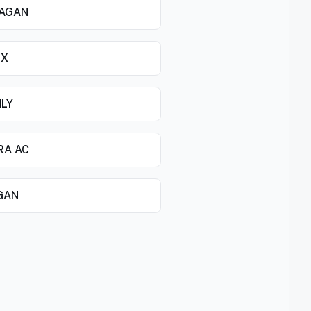
AGAN
OX
NLY
RA AC
GAN