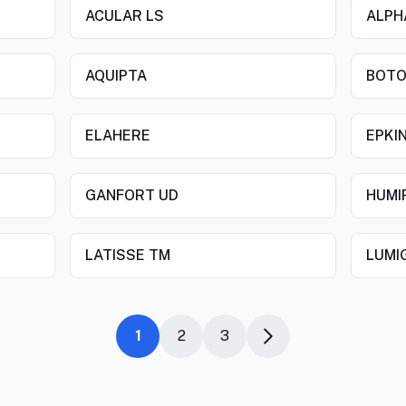
ACULAR LS
ALPH
AQUIPTA
BOT
ELAHERE
EPKI
GANFORT UD
HUMI
LATISSE TM
LUMI
1
2
3