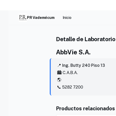
Skip
to
content
PR Vademécum
Inicio
Detalle de Laboratorio
AbbVie S.A.
📍 Ing. Butty 240 Piso 13
🏙️ C.A.B.A.
🌎
📞 5282 7200
Productos relacionados